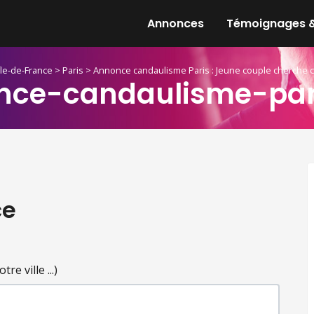
Annonces
Témoignages &
Île-de-France
>
Paris
>
Annonce candaulisme Paris : Jeune couple cherche 
nce-candaulisme-pari
ce
e ville ...)