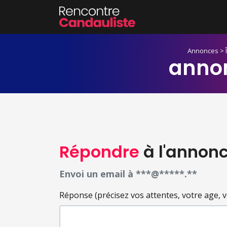
Annonces
>
anno
Répondre
à l'annon
Envoi un email à ***@*****.**
Réponse (précisez vos attentes, votre age, votr