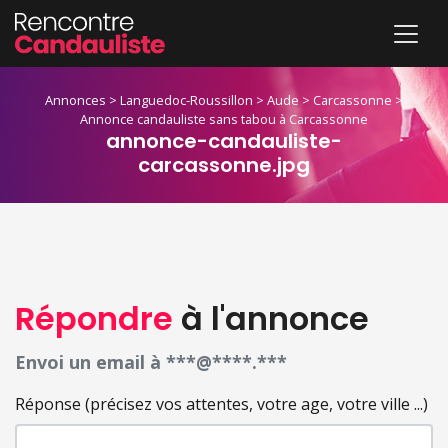
Annonces
>
Languedoc-Roussillon
>
Aude
>
Carcassonne
>
Annonce candauliste sans tabou à Carcassonne
annonce-candauliste-
carcassonne.jpg
Répondre
à l'annonce
Envoi un email à ***@****.***
Réponse (précisez vos attentes, votre age, votre ville ...)