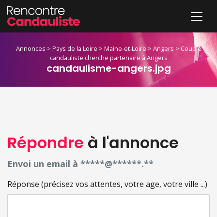
Annonces
>
Pays de la Loire
>
Maine-et-Loire
>
Angers
>
Couple
candauliste cherche partenaire à Angers
candaulisme-angers.jpg
Répondre
à l'annonce
Envoi un email à *****@******.**
Réponse (précisez vos attentes, votre age, votre ville ...)