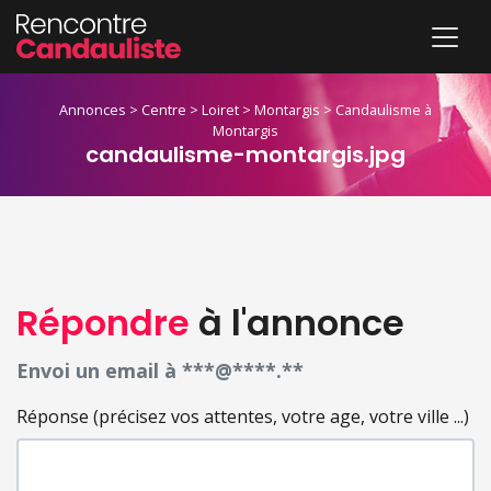
Annonces
>
Centre
>
Loiret
>
Montargis
>
Candaulisme à
Montargis
candaulisme-montargis.jpg
Répondre
à l'annonce
Envoi un email à ***@****.**
Réponse (précisez vos attentes, votre age, votre ville ...)