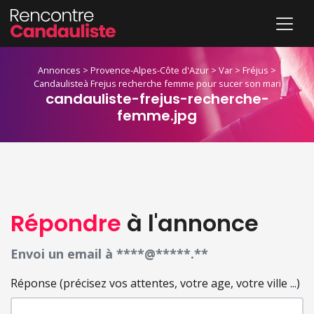
Annonces
>
Provence-Alpes-Côte d'Azur
>
Var
>
Fréjus
>
Candaulisteà Frejus recherche femme pour sucer son mari
candauliste-frejus-recherche-
femme.jpg
Répondre
à l'annonce
Envoi un email à ****@*****.**
Réponse (précisez vos attentes, votre age, votre ville ...)