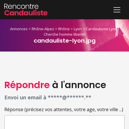
Annonces
>
Rhône-Alpes
>
Rhône
>
Lyon
>
Candaulisme Lyon :
Cherche homme libertin
candauliste-lyon.jpg
Répondre
à l'annonce
Envoi un email à *****@******.**
Réponse (précisez vos attentes, votre age, votre ville ...)