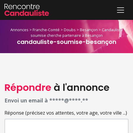
Annonces
>
Franche-Comté
>
Doubs
>
Besançon
>
Candauliste
soumise cherche partenaire à Besançon
candauliste-soumise-besançon
Répondre
à l'annonce
Envoi un email à *****@****.**
Réponse (précisez vos attentes, votre age, votre ville ...)