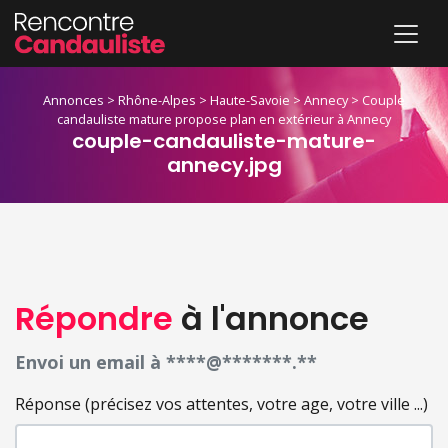
Annonces
>
Rhône-Alpes
>
Haute-Savoie
>
Annecy
>
Couple
candauliste mature propose plan en extérieur à Annecy
couple-candauliste-mature-
annecy.jpg
Répondre
à l'annonce
Envoi un email à ****@*******.**
Réponse (précisez vos attentes, votre age, votre ville ...)