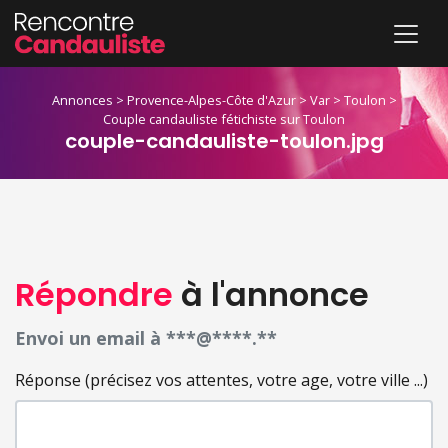
Annonces
>
Provence-Alpes-Côte d'Azur
>
Var
>
Toulon
>
Couple candauliste fétichiste sur Toulon
couple-candauliste-toulon.jpg
Répondre
à l'annonce
Envoi un email à ***@****.**
Réponse (précisez vos attentes, votre age, votre ville ...)