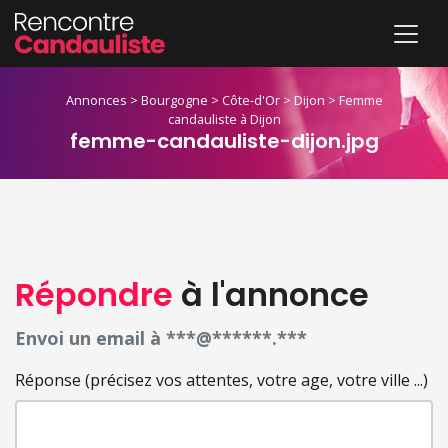
Annonces
>
Bourgogne
>
Côte-d'Or
>
Dijon
>
Femme
candauliste à Dijon
femme-candauliste-dijon.jpg
Répondre
à l'annonce
Envoi un email à ***@******.***
Réponse (précisez vos attentes, votre age, votre ville ...)