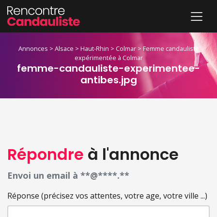
Annonces
>
Alsace
>
Haut-Rhin
>
Colmar
>
Femme candauliste
expérimentée à Colmar
femme-candauliste-experimentee-
antibes.jpg
Répondre
à l'annonce
Envoi un email à **@****.**
Réponse (précisez vos attentes, votre age, votre ville ...)