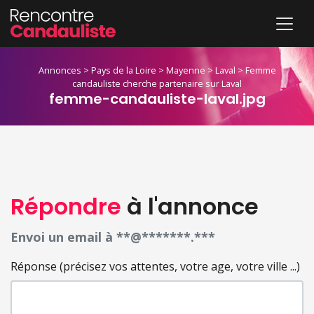
Annonces
>
Pays de la Loire
>
Mayenne
>
Laval
>
Femme
candauliste cherche partenaire sur Laval
femme-candauliste-laval.jpg
Répondre
à l'annonce
Envoi un email à **@*******.***
Réponse (précisez vos attentes, votre age, votre ville ...)