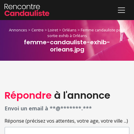
Annonces
>
Centre
>
Loiret
>
Orléans
>
Femme candauliste pour
sortie exhib à Orléans
femme-candauliste-exhib-
orleans.jpg
Répondre
à l'annonce
Envoi un email à **@*******.***
Réponse (précisez vos attentes, votre age, votre ville ...)