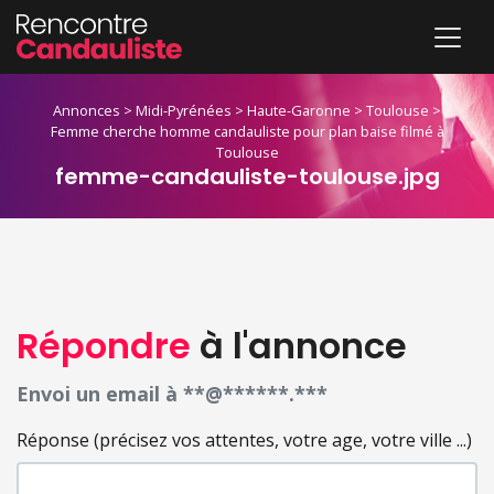
Annonces
>
Midi-Pyrénées
>
Haute-Garonne
>
Toulouse
>
Femme cherche homme candauliste pour plan baise filmé à
Toulouse
femme-candauliste-toulouse.jpg
Répondre
à l'annonce
Envoi un email à **@******.***
Réponse (précisez vos attentes, votre age, votre ville ...)