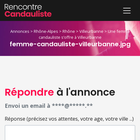
Annonces
>
Rhône-Alpes
>
Rhône
>
Villeurbanne
>
Une femme
candauliste s’offre à Villeurbanne
femme-candauliste-villeurbanne.jpg
Répondre
à l'annonce
Envoi un email à ****@*****.**
Réponse (précisez vos attentes, votre age, votre ville ...)