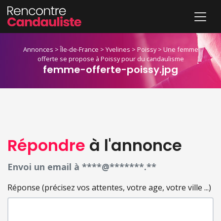
Annonces
>
Île-de-France
>
Yvelines
>
Poissy
>
Une femme
offerte se propose à Poissy pour du candaulisme
femme-offerte-poissy.jpg
Répondre
à l'annonce
Envoi un email à ****@*******.**
Réponse (précisez vos attentes, votre age, votre ville ...)