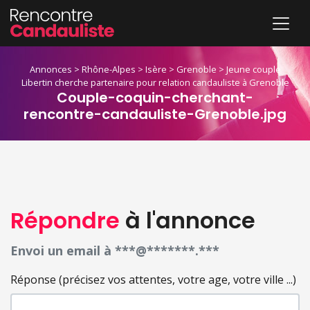
Annonces
>
Rhône-Alpes
>
Isère
>
Grenoble
>
Jeune couple
Libertin cherche partenaire pour relation candauliste à Grenoble
Couple-coquin-cherchant-
rencontre-candauliste-Grenoble.jpg
Répondre
à l'annonce
Envoi un email à ***@*******.***
Réponse (précisez vos attentes, votre age, votre ville ...)