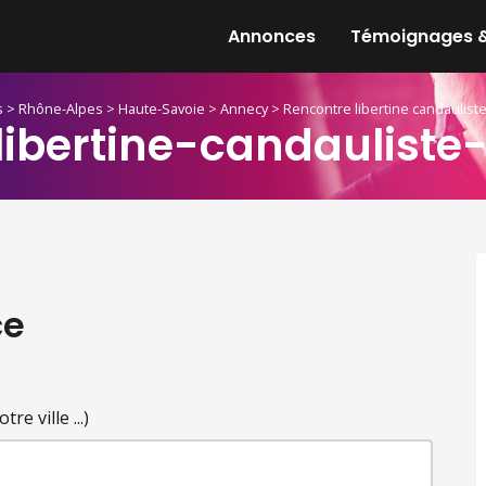
Annonces
Témoignages &
s
>
Rhône-Alpes
>
Haute-Savoie
>
Annecy
>
Rencontre libertine candaulist
libertine-candauliste
ce
e ville ...)