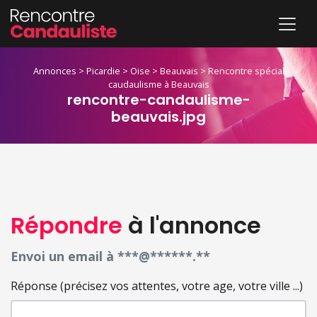
Annonces
>
Picardie
>
Oise
>
Beauvais
>
Rencontre spécial
caudaulisme à Beauvais
rencontre-candaulisme-
beauvais.jpg
Répondre
à l'annonce
Envoi un email à ***@******.**
Réponse (précisez vos attentes, votre age, votre ville ...)