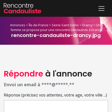
Annonces
>
Île-de-France
>
Seine-Saint-Denis
>
Drancy
>
Une
femme se propose pour une rencontre candauliste à Drancy
rencontre-candauliste-drancy.jpg
Répondre
à l'annonce
Envoi un email à ****@*****.**
Réponse (précisez vos attentes, votre age, votre ville ...)