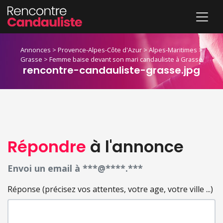
Annonces
>
Provence-Alpes-Côte d'Azur
>
Alpes-Maritimes
>
Grasse
>
Femme baise devant son mari candauliste à Grasse
rencontre-candauliste-grasse.jpg
Répondre
à l'annonce
Envoi un email à ***@****.***
Réponse (précisez vos attentes, votre age, votre ville ...)