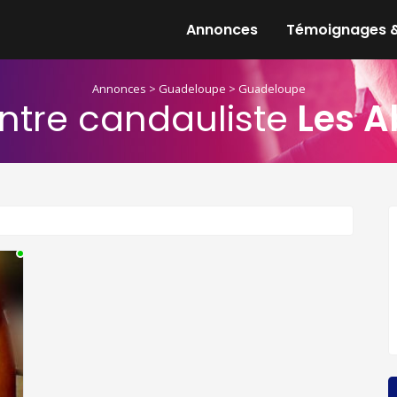
Annonces
Témoignages &
Annonces
>
Guadeloupe
>
Guadeloupe
ntre candauliste
Les 