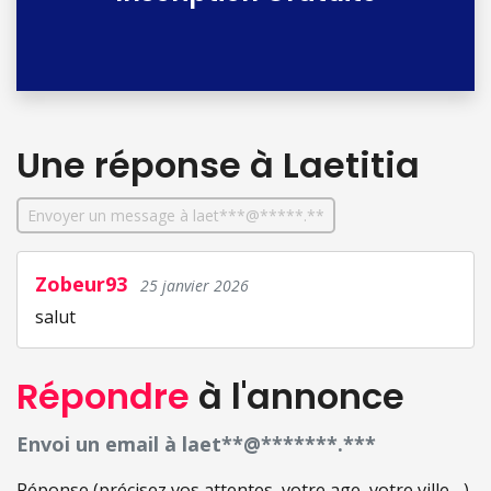
Une réponse
à Laetitia
Envoyer un message à laet***@*****.**
Zobeur93
25 janvier 2026
salut
Répondre
à l'annonce
Envoi un email à laet**@*******.***
Réponse (précisez vos attentes, votre age, votre ville ...)