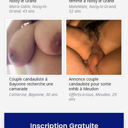
Noisy le Grand
femme à Noisy le Grand
Marie-Odile
,
Noisy-le-
MateMate
,
Noisy-le-Grand
,
Grand
,
43 ans
32 ans
Couple candauliste à
Annonce couple
Bayonne recherche une
candauliste pour sortie
camarade
exhib à Meudon
Catherine
,
Bayonne
,
30 ans
Offerts-à-tous
,
Meudon
,
29
ans
Inscription Gratuite