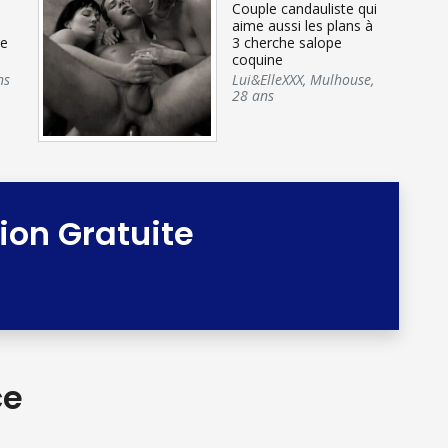
Couple candauliste qui
aime aussi les plans à
re
3 cherche salope
coquine
ns
Lui&ElleXXX
,
Mulhouse
,
28 ans
tion Gratuite
ce