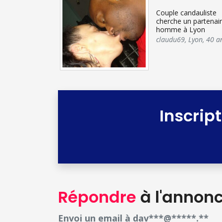
Couple candauliste
cherche un partenai
homme à Lyon
claudu69
,
Lyon
,
40 a
Inscrip
Répondre
à l'annon
Envoi un email à dav***@*****.**