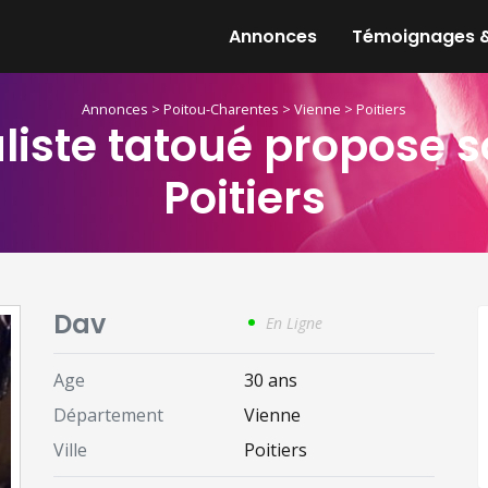
Annonces
Témoignages &
Annonces
>
Poitou-Charentes
>
Vienne
>
Poitiers
iste tatoué propose so
Poitiers
Dav
En Ligne
Age
30 ans
Département
Vienne
Ville
Poitiers