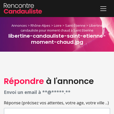
Annonces
>
Rhône-Alpes
>
Loire
>
Saint-Étienne
>
Libertine
candauliste pour moment chaud à Saint Etienne
libertine-candauliste-saint-etienne-
moment-chaud.jpg
Répondre
à l'annonce
Envoi un email à **@*****.**
Réponse (précisez vos attentes, votre age, votre ville ...)