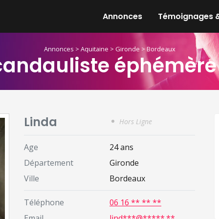
Annonces
Témoignages &
Annonces
>
Aquitaine
>
Gironde
>
Bordeaux
candauliste éphémère
Linda
Hors Ligne
Age
24 ans
Département
Gironde
Ville
Bordeaux
Téléphone
06 16 ** ** **
Email
lind***@*****.**