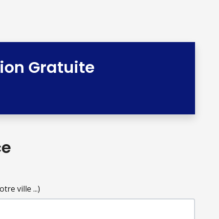
tion Gratuite
ce
e ville ...)