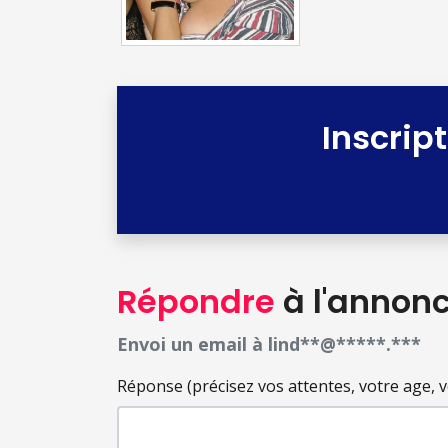
Inscrip
Répondre
à l'annon
Envoi un email à lind**@*****.***
Réponse (précisez vos attentes, votre age, votr