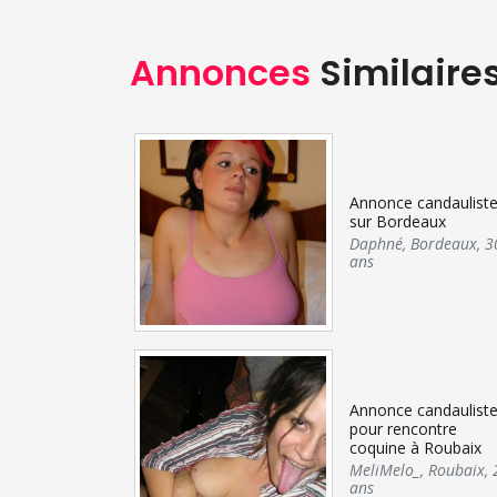
Annonces
Similaire
Annonce candaulist
sur Bordeaux
Daphné
,
Bordeaux
,
3
ans
Annonce candaulist
pour rencontre
coquine à Roubaix
MeliMelo_
,
Roubaix
,
ans