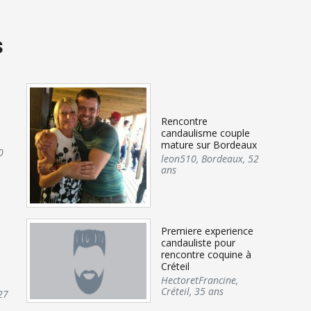
s
Rencontre
e
candaulisme couple
mature sur Bordeaux
0
leon510
,
Bordeaux
,
52
ans
Premiere experience
candauliste pour
rencontre coquine à
e
Créteil
HectoretFrancine
,
Créteil
,
35 ans
27