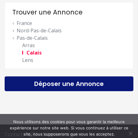
Trouver une Annonce
France
Nord-Pas-de-Calais
Pas-de-Calais
Arras
Calais
Lens
Déposer une Annonce
Nous utilisons des cookies pour vous garantir la meilleure
expérience sur notre site web. Si vous continuez à utiliser ce
Contact
CGU
Mentions légales
site, nous supposerons que vous les acceptez.