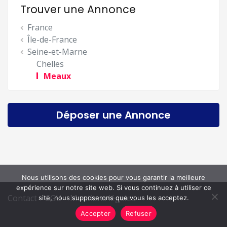
Trouver une Annonce
France
Île-de-France
Seine-et-Marne
Chelles
Meaux
Déposer une Annonce
Nous utilisons des cookies pour vous garantir la meilleure
expérience sur notre site web. Si vous continuez à utiliser ce
Contact
CGU
Mentions légales
site, nous supposerons que vous les acceptez.
Accepter
Refuser