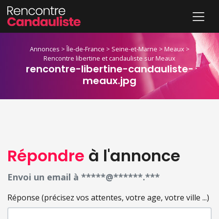
Annonces
>
Île-de-France
>
Seine-et-Marne
>
Meaux
>
Rencontre libertine et candauliste sur Meaux
rencontre-libertine-candauliste-
meaux.jpg
Répondre
à l'annonce
Envoi un email à *****@******.***
Réponse (précisez vos attentes, votre age, votre ville ...)