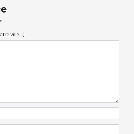
ce
*
e ville ...)