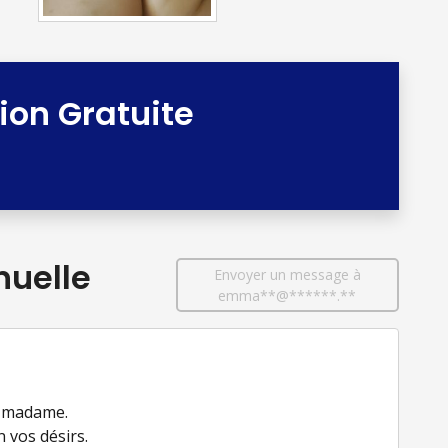
tion Gratuite
uelle
Envoyer un message à
emma**@******.**
e madame.
 vos désirs.