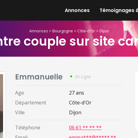
Annonces
Témoignages &
Annonces
>
Bourgogne
>
Côte-d'Or
>
Dijon
re couple sur site can
Emmanuelle
En Ligne
Age
27 ans
Département
Côte-d'Or
Ville
Dijon
Téléphone
06 61 ** ** **
Email
emma***@*****.**