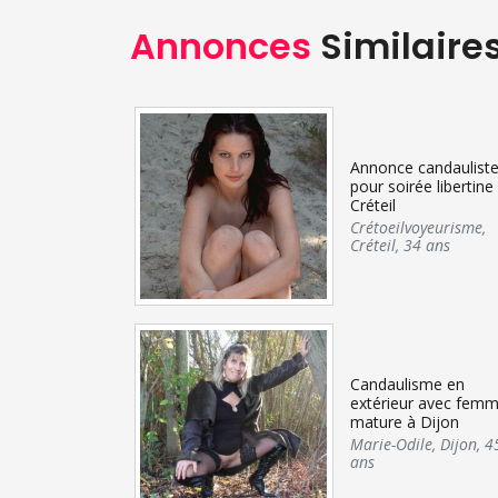
Annonces
Similaire
Annonce candaulist
pour soirée libertine
Créteil
Crétoeilvoyeurisme
,
Créteil
,
34 ans
Candaulisme en
extérieur avec fem
mature à Dijon
Marie-Odile
,
Dijon
,
4
ans