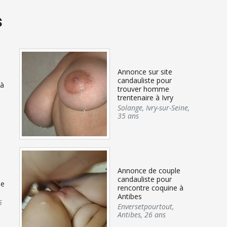
s
Annonce sur site
e
candauliste pour
 à
trouver homme
trentenaire à Ivry
Solange
,
Ivry-sur-Seine
,
35 ans
Annonce de couple
candauliste pour
me
rencontre coquine à
Antibes
5
Enversetpourtout
,
Antibes
,
26 ans