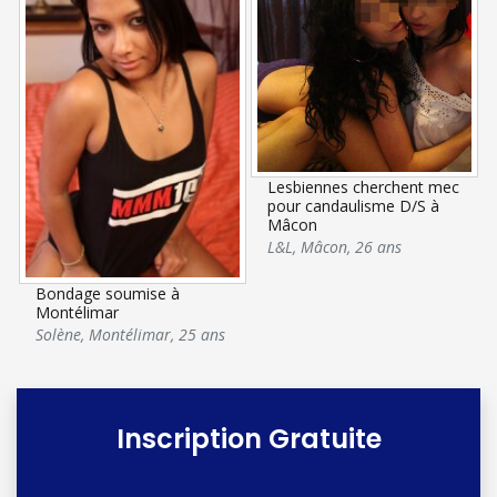
Lesbiennes cherchent mec
pour candaulisme D/S à
Mâcon
L&L
,
Mâcon
,
26 ans
Bondage soumise à
Montélimar
Solène
,
Montélimar
,
25 ans
Inscription Gratuite