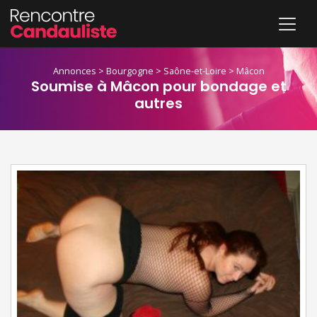
Annonces
>
Bourgogne
>
Saône-et-Loire
>
Mâcon
Soumise à Mâcon pour bondage et
autres