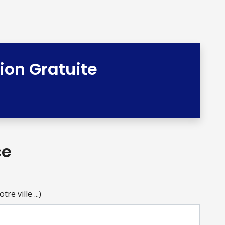
tion Gratuite
ce
e ville ...)