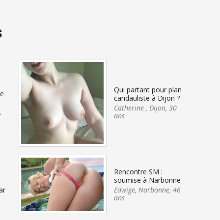
s
Qui partant pour plan
xe
candauliste à Dijon ?
Catherine
,
Dijon
,
30
,
ans
Rencontre SM :
soumise à Narbonne
Edwige
,
Narbonne
,
46
ar
ans