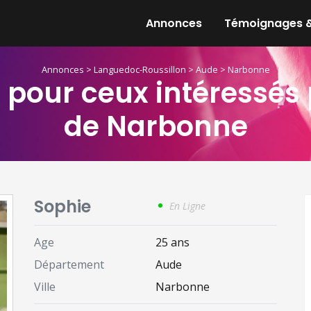
Annonces
Témoignages &
Annonces
>
Languedoc-Roussillon
>
Aude
>
Narbonne
 pour ceux intéressés 
de Narbonne
Sophie
En Ligne
Age
25 ans
Département
Aude
Ville
Narbonne