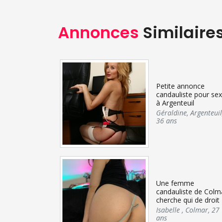
Annonces
Similaire
Petite annonce
candauliste pour se
à Argenteuil
Géraldine
,
Argenteuil
36 ans
Une femme
candauliste de Colm
cherche qui de droit
Isabelle
,
Colmar
,
27
ans