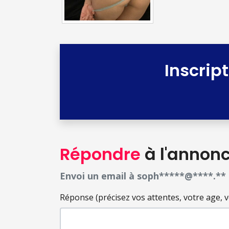
Inscrip
Répondre
à l'annon
Envoi un email à soph*****@****.**
Réponse (précisez vos attentes, votre age, votr