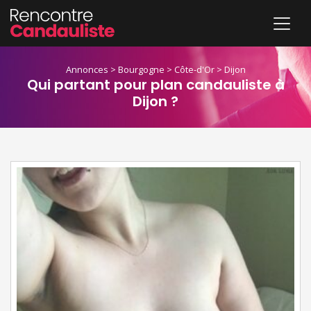
Annonces
>
Bourgogne
>
Côte-d'Or
>
Dijon
Qui partant pour plan candauliste à
Dijon ?