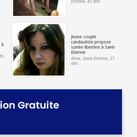
Étienne
,
45 ans
Jeune couple
candauliste propose
 à
soirée libertine à Saint
Etienne
ne
,
Aline
,
Saint-Étienne
,
27
ans
tion Gratuite