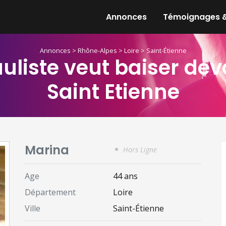
Annonces
Témoignages &
Annonces
>
Rhône-Alpes
>
Loire
>
Saint-Étienne
liste veut baiser dev
Saint Etienne
Marina
Hors Ligne
Age
44 ans
Département
Loire
Ville
Saint-Étienne