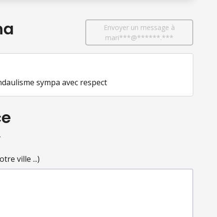
na
Envoyer un message à
mari***@******.***
daulisme sympa avec respect
ce
*
e ville ...)