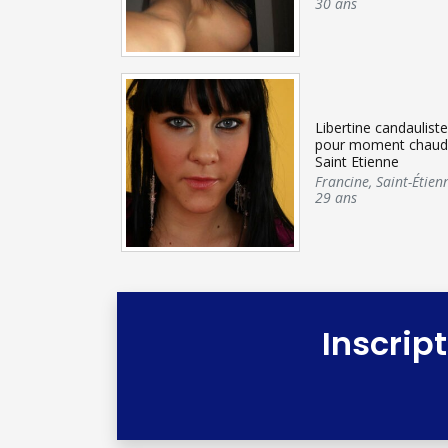
30 ans
Libertine candauliste
pour moment chaud
Saint Etienne
Francine
,
Saint-Étien
29 ans
Inscrip