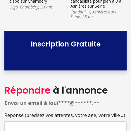
dispo sur Chambéry
candauliste pour plan à 3 à
Asnières sur Seine
Olga
,
Chambéry
,
33 ans
Candaul++
,
Asnières-sur-
Seine
,
28 ans
Inscription Gratuite
Répondre
à l'annonce
Envoi un email à loui****@******.**
Réponse (précisez vos attentes, votre age, votre ville ...)