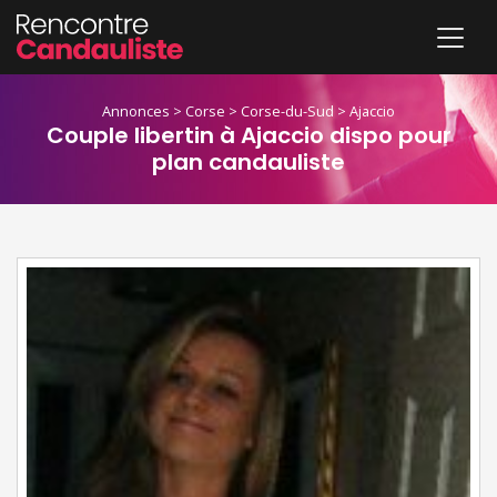
Annonces
>
Corse
>
Corse-du-Sud
>
Ajaccio
Couple libertin à Ajaccio dispo pour
plan candauliste